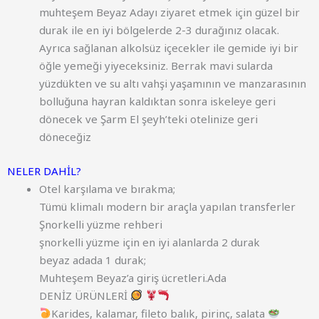
muhteşem
Beyaz
Adayı
ziyaret
etmek için
güzel
bir
durak
ile
en
iyi
bölgelerde
2-3
durağınız
olacak
.
Ayrıca
sağlanan
alkolsüz
içecekler
ile
gemide
iyi
bir
öğle
yemeği yiyeceksiniz
.
Berrak
mavi
sularda
yüzdükten
ve
su
altı
vahşi
yaşamının
ve
manzarasının
bolluğuna
hayran kaldıktan
sonra
iskeleye
geri
dönecek
ve
Şarm
El
şeyh’teki
otelinize
geri
döneceğiz
NELER DAHİL?
Otel karşılama ve bırakma;
Tümü klimalı modern bir araçla yapılan transferler
Şnorkelli yüzme rehberi
şnorkelli yüzme için en iyi alanlarda 2 durak
beyaz adada 1 durak;
Muhteşem Beyaz’a giriş ücretleri.Ada
DENİZ ÜRÜNLERİ
Karides, kalamar, fileto balık, pirinç, salata