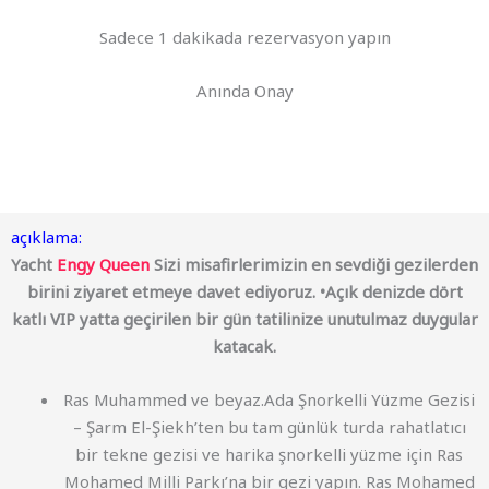
Sadece 1 dakikada rezervasyon yapın
Anında Onay
açıklama:
Yacht
Engy Queen
Sizi misafirlerimizin en sevdiği gezilerden
birini ziyaret etmeye davet ediyoruz. •Açık denizde dört
katlı VIP yatta geçirilen bir gün tatilinize unutulmaz duygular
katacak.
Ras Muhammed ve beyaz.Ada Şnorkelli Yüzme Gezisi
– Şarm El-Şiekh’ten bu tam günlük turda rahatlatıcı
bir tekne gezisi ve harika şnorkelli yüzme için Ras
Mohamed Milli Parkı’na bir gezi yapın. Ras Mohamed