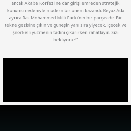
ancak Akabe Körfezi’ne dar girişi emreden stratejik
konumu nedeniyle modern bir önem kazandı. Beyaz.Ada
ayrıca Ras Mohammed Milli Parkı’nın bir parçasıdır. Bir
tekne gezisine çıkın ve güneşin yanı sıra yiyecek, içecek ve
şnorkelli yüzmenin tadını çıkarırken rahatlayın. Sizi
bekliyoruz!”