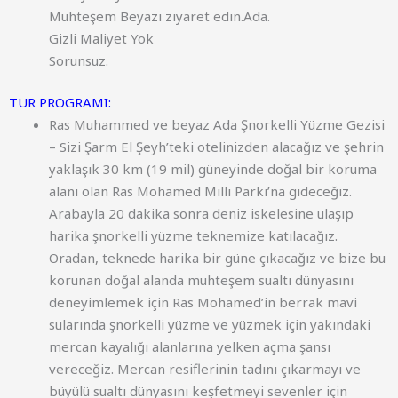
Muhteşem Beyazı ziyaret edin.Ada.
Gizli Maliyet Yok
Sorunsuz.
TUR PROGRAMI:
Ras Muhammed ve beyaz Ada
Şnorkelli
Yüzme
Gezisi
–
Sizi
Şarm
El
Şeyh’teki
otelinizden
alacağız
ve
şehrin
yaklaşık
30
km
(
19
mil
)
güneyinde
doğal
bir
koruma
alanı
olan
Ras
Mohamed
Milli
Parkı’na
gideceğiz
.
Arabayla
20
dakika
sonra
deniz
iskelesine
ulaşıp
harika
şnorkelli
yüzme
teknemize
katılacağız
.
Oradan
,
teknede
harika
bir
güne
çıkacağız
ve
bize
bu
korunan
doğal
alanda
muhteşem
sualtı
dünyasını
deneyimlemek
için
Ras
Mohamed’in
berrak
mavi
sularında
şnorkelli
yüzme
ve
yüzmek
için
yakındaki
mercan
kayalığı
alanlarına
yelken
açma
şansı
vereceğiz
.
Mercan
resiflerinin
tadını
çıkarmayı
ve
büyülü
sualtı
dünyasını
keşfetmeyi
sevenler
için