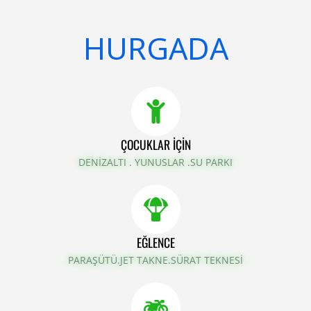
Ş
H
A
U
R
R
M
G
A
Ş
D
E
A
Y
H
ÇOCUKLAR İÇİN
DENİZALTI . YUNUSLAR .SU PARKI
EĞLENCE
PARAŞÜTÜ.JET TAKNE.SÜRAT TEKNESİ