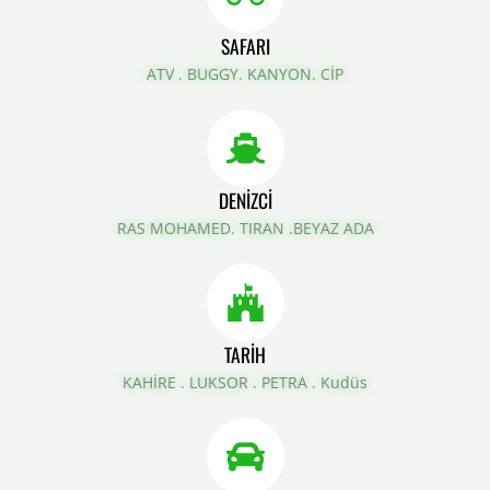
SAFARI
ATV . BUGGY. KANYON. CİP
DENIZCI
RAS MOHAMED. TIRAN .BEYAZ ADA
TARIH
KAHİRE . LUKSOR . PETRA . Kudüs