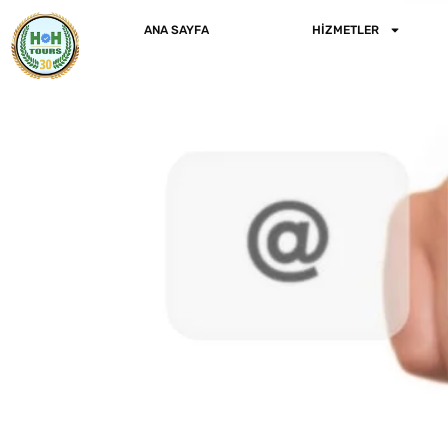
İçeriğe
ANA SAYFA
HIZMETLER
atla