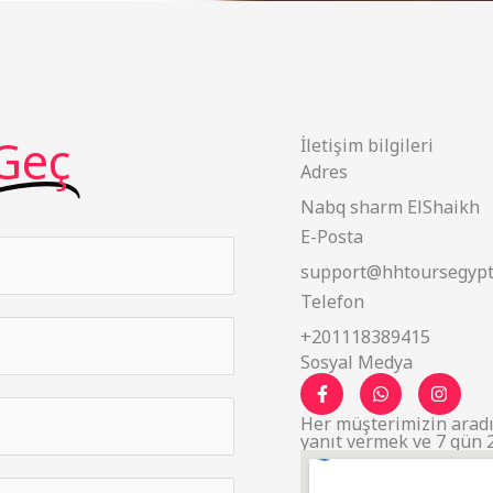
Geç
İletişim bilgileri
Adres
Nabq sharm ElShaikh
E-Posta
support@hhtoursegypt
Telefon
+201118389415
Sosyal Medya
F
W
I
a
h
n
c
a
s
Her müşterimizin aradı
e
t
t
yanıt vermek ve 7 gün 2
b
s
a
o
a
g
o
p
r