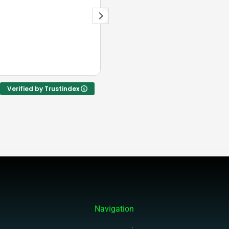
Брали экскурсию Супер сафари 
хорошо организовано, ребята ст
квадроциклах, верблюды, вкусн
Verified by Trustindex
Navigation