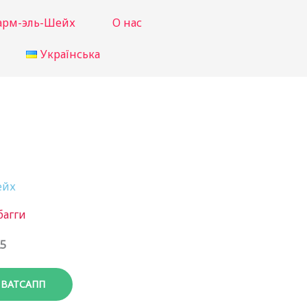
рм-эль-Шейх
О нас
Українська
ейх
багги
5
 ВАТСАПП