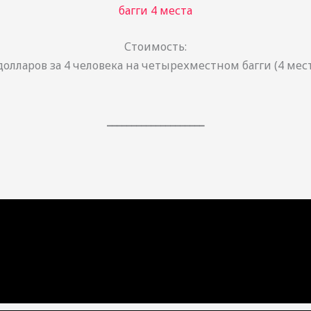
багги 4 места
Стоимость:
долларов за 4 человека на четырехместном багги (4 мест
____________________