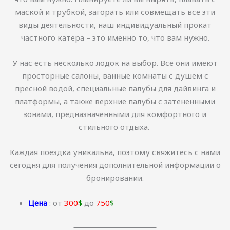
маской и трубкой, загорать или совмещать все эти
виды деятельности, наш индивидуальный прокат
частного катера – это именно то, что вам нужно.
У нас есть несколько лодок на выбор. Все они имеют
просторные салоны, ванные комнаты с душем с
пресной водой, специальные палубы для дайвинга и
платформы, а также верхние палубы с затененными
зонами, предназначенными для комфортного и
стильного отдыха.
Каждая поездка уникальна, поэтому свяжитесь с нами
сегодня для получения дополнительной информации о
бронировании.
Цена
: от
300
$
до
750
$
_______________________