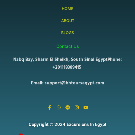
HOME
ABOUT
BLOGS
Contact Us
Nabq Bay, Sharm El Sheikh, South Sinai Egypt
Phone:
+201118389415
Email: support@hhtoursegypt.com
F
W
T
I
Y
a
h
e
n
o
c
a
l
s
u
e
t
e
t
t
b
s
g
a
u
Copyright © 2024 Excursions In Egypt
o
a
r
g
b
o
p
a
r
e
k
p
m
a