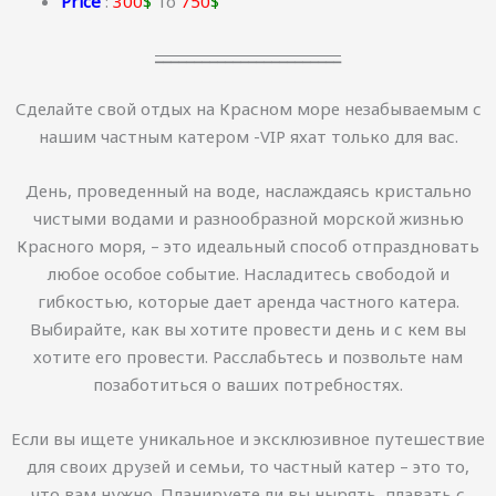
Price
:
300
$
To
750
$
________________________
Сделайте свой отдых на Красном море незабываемым с
нашим частным катером -VIP яхат только для вас.
День, проведенный на воде, наслаждаясь кристально
чистыми водами и разнообразной морской жизнью
Красного моря, – это идеальный способ отпраздновать
любое особое событие. Насладитесь свободой и
гибкостью, которые дает аренда частного катера.
Выбирайте, как вы хотите провести день и с кем вы
хотите его провести. Расслабьтесь и позвольте нам
позаботиться о ваших потребностях.
Если вы ищете уникальное и эксклюзивное путешествие
для своих друзей и семьи, то частный катер – это то,
что вам нужно. Планируете ли вы нырять, плавать с