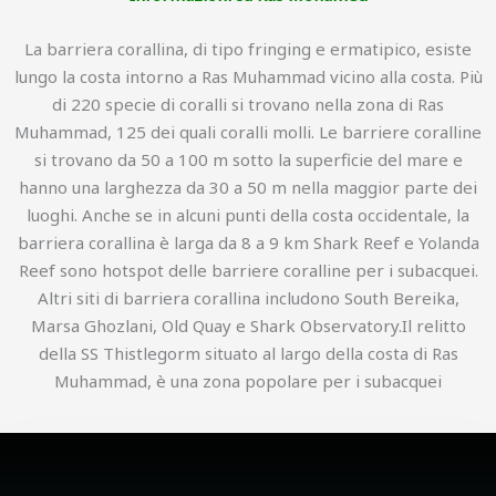
La barriera corallina, di tipo fringing e ermatipico, esiste
lungo la costa intorno a Ras Muhammad vicino alla costa. Più
di 220 specie di coralli si trovano nella zona di Ras
Muhammad, 125 dei quali coralli molli. Le barriere coralline
si trovano da 50 a 100 m sotto la superficie del mare e
hanno una larghezza da 30 a 50 m nella maggior parte dei
luoghi. Anche se in alcuni punti della costa occidentale, la
barriera corallina è larga da 8 a 9 km Shark Reef e Yolanda
Reef sono hotspot delle barriere coralline per i subacquei.
Altri siti di barriera corallina includono South Bereika,
Marsa Ghozlani, Old Quay e Shark Observatory.Il relitto
della SS Thistlegorm situato al largo della costa di Ras
Muhammad, è una zona popolare per i subacquei