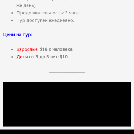
же день).
Продолжительность: 3 часа.
Тур доступен ежедневно.
Цены на тур:
Взрослые
:
$18 с человека.
Дети
от 3 до 8 лет: $10.
_________________