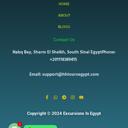
HOME
ABOUT
BLOGS
Contact Us
Nabq Bay, Sharm El Sheikh, South Sinai Egypt
Phone:
+201118389415
Email: support@hhtoursegypt.com
F
W
T
I
Y
a
h
e
n
o
c
a
l
s
u
e
t
e
t
t
b
s
g
a
u
Copyright © 2024 Excursions In Egypt
o
a
r
g
b
o
p
a
r
e
k
p
m
a
1
-
m