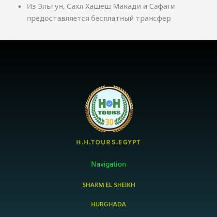
Из Эльгун, Сахл Хашеш Макади и Сафаги
предоставляется бесплатный трансфер
H.H.TOURS.EGYPT
Navigation
SHARM EL SHEIKH
HURGHADA