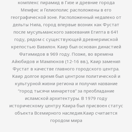
комплекс пирамид в Гизе и древние города
Мемфис и Гелиополис расположены в его
географической зоне. Расположенный недалеко от
дельты Нила, город впервые возник как Фустат
после мусульманского завоевания Египта в 641
году, рядом с существующей древнеримской
крепостью Вавилон. Каир был основан династией
Фатимидов в 969 году. Позже, во времена
Айюбидов и Мамлюков (12-16 вв.), Каир заменил
Фустат в качестве главного городского центра.
Каир долгое время был центром политической и
культурной жизни региона и получил название
“город тысячи минаретов” за преобладание
исламской архитектуры. В 1979 году
историческому центру Каира был присвоен статус
объекта Всемирного наследия.Каир считается
городом мира