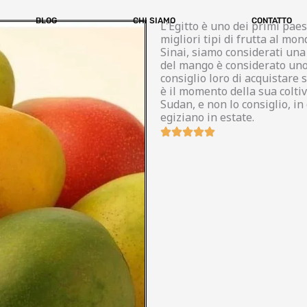
BLOG
CHI SIAMO
CONTATTO
L'Egitto è uno dei primi paes
migliori tipi di frutta al mon
Sinai, siamo considerati una d
del mango è considerato uno de
consiglio loro di acquistare 
è il momento della sua coltiv
Sudan, e non lo consiglio, i
egiziano in estate.