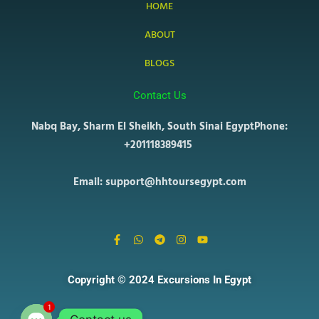
HOME
ABOUT
BLOGS
Contact Us
Nabq Bay, Sharm El Sheikh, South Sinai Egypt
Phone:
+201118389415
Email: support@hhtoursegypt.com
F
W
T
I
Y
a
h
e
n
o
c
a
l
s
u
e
t
e
t
t
b
s
g
a
u
Copyright © 2024 Excursions In Egypt
o
a
r
g
b
o
p
a
r
e
k
p
m
a
1
-
m