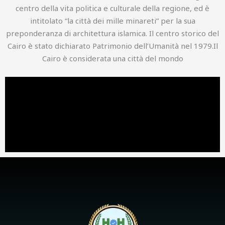
centro della vita politica e culturale della regione, ed è
intitolato “la città dei mille minareti” per la sua
preponderanza di architettura islamica. Il centro storico del
Cairo è stato dichiarato Patrimonio dell’Umanità nel 1979.Il
Cairo è considerata una città del mondo